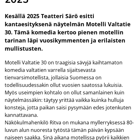
Kesällä 2025 Teatteri Särö esitti
kantaesityksenä näytelmän Motelli Valtatie
30. Tämä komedia kertoo pienen motellin
tarinan läpi vuosikymmenten ja erilaisten
mullistusten.
Motelli Valtatie 30 on traagisia sävyjä kaihtamaton
komedia valtatien varrella sijaitsevasta
tienvarsimotellista, jollaisia Suomessa on
todellisuudessakin ollut vuosien saatossa lukuisia.
Myös useimpien kohtalo on ollut samanlainen kuin
näytelmässäkin: täytyy yrittää vaikka kuinka hulluja
konsteja, jotta paikan saisi pysymään edes jotenkuten
kannattavana.
Näkökulmahenkilö Ritva on mukana myllerryksessä 80-
luvun alun nuoresta tytöstä tämän päivän kypsään
naiseen saakka. Sinä aikana motellissa pyörii kaikkien